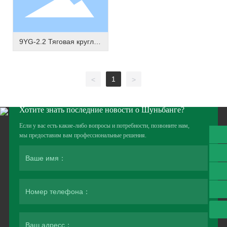
9YG-2.2 Тяговая круглая
обвязочная машина
1
<
>
Хотите знать последние новости о Шуньбанге?
Если у вас есть какие-либо вопросы и потребности, позвоните нам,
мы предоставим вам профессиональные решения.
+77769977888
微信二维码
扫一扫微信二维码
sbnj15734448822@163.com
关注我们动态